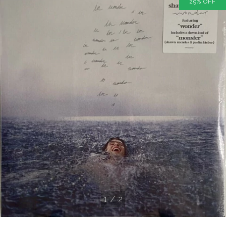
29
%
OFF
1
/
2