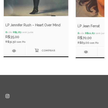
LP Jennifer Rush – Heart Over Mind
LP Jean Ferrat
6
x de
R$5,83
sem juros
6
x de
R$11,67
sem juros
R$35,00
R$70,00
R$31,50
com
Pix
R$63,00
com
Pix