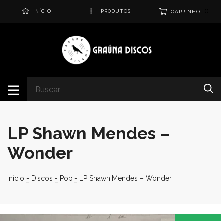
0
INÍCIO
PRODUTOS
CARRINHO
LP Shawn Mendes –
Wonder
Início
-
Discos
-
Pop
-
LP Shawn Mendes – Wonder