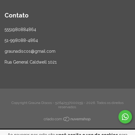
Contato
5551980884864
51-998088-4864
graunadiscos@gmail.com
Rua General Caldwell 1021
Copyright Graúna Discos - 52642537000159 - 2026. Todos os direitos
reservados.