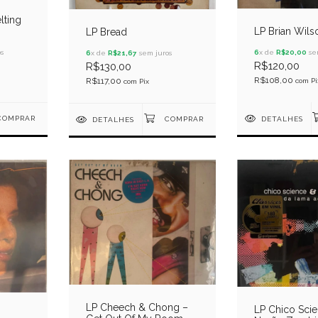
lting
LP Brian Wils
LP Bread
6
x de
R$20,00
se
s
6
x de
R$21,67
sem juros
R$120,00
R$130,00
R$108,00
R$117,00
com
Pi
com
Pix
DETALHES
DETALHES
LP Cheech & Chong ‎–
LP Chico Sci