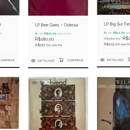
LP Big Sur Fes
)
LP Bee Gees – Odessa
6
x de
R$41,67
sem
os
6
x de
R$30,00
sem juros
R$2
R$180,00
R$360,00
R$225,00
com
Pi
R$162,00
com
Pix
DETALHES
DETALHES