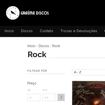
Início
Discos
Contato
Trocas e Devoluções
Início
-
Discos
-
Rock
Rock
FILTRAR POR
Preço
DE
ATÉ