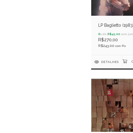
LP Baglietto (1983
6
x de
R$45,00
sem jur
R$270,00
R$243,00
com
Pix
DETALHES