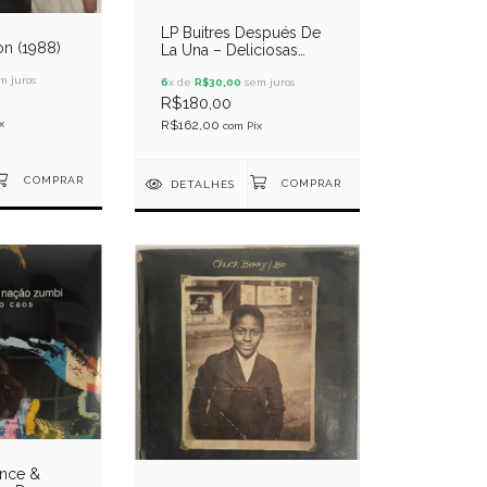
LP Buitres Después De
on (1988)
La Una – Deliciosas
Criaturas Perfumadas
m juros
6
x de
R$30,00
sem juros
R$180,00
x
R$162,00
com
Pix
DETALHES
ence &