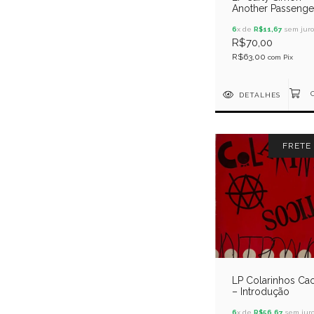
Another Passenge
6
x de
R$11,67
sem juro
R$70,00
R$63,00
com
Pix
DETALHES
FRETE
LP Colarinhos Cao
– Introdução
6
x de
R$56,67
sem juro