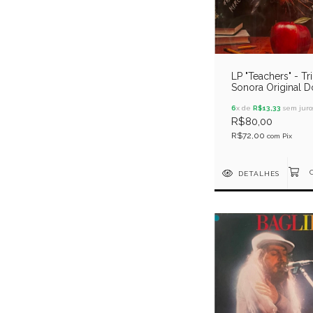
LP "Teachers" - Tri
Sonora Original D
Filme
6
x de
R$13,33
sem juro
R$80,00
R$72,00
com
Pix
DETALHES