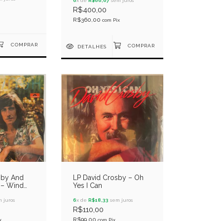
6
x de
R$66,67
sem juros
R$400,00
R$360,00
com
Pix
DETALHES
sby And
LP David Crosby – Oh
 – Wind
Yes I Can
 juros
6
x de
R$18,33
sem juros
R$110,00
R$99,00
x
com
Pix