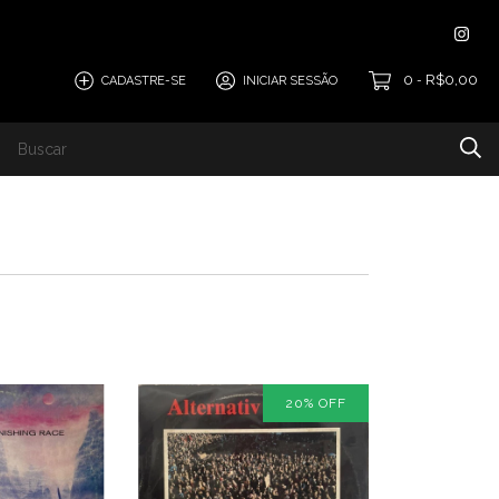
0
R$0,00
CADASTRE-SE
INICIAR SESSÃO
-
20
%
OFF