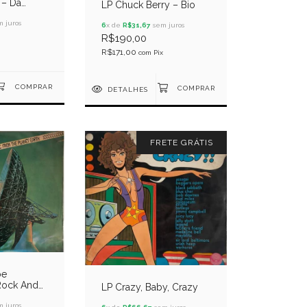
 – Da
LP Chuck Berry – Bio
s
 juros
6
x de
R$31,67
sem juros
R$190,00
R$171,00
com
Pix
DETALHES
FRETE GRÁTIS
oe
Rock And
LP Crazy, Baby, Crazy
rom The
 juros