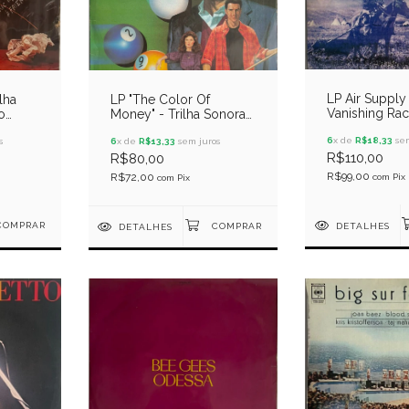
LP Air Supply
lha
LP "The Color Of
Vanishing Ra
o
Money" - Trilha Sonora
Original Do Filme "A Cor
6
x de
R$18,33
sem
s
Do Dinheiro"
6
x de
R$13,33
sem juros
R$110,00
R$80,00
R$99,00
R$72,00
com
Pix
com
Pix
DETALHES
DETALHES