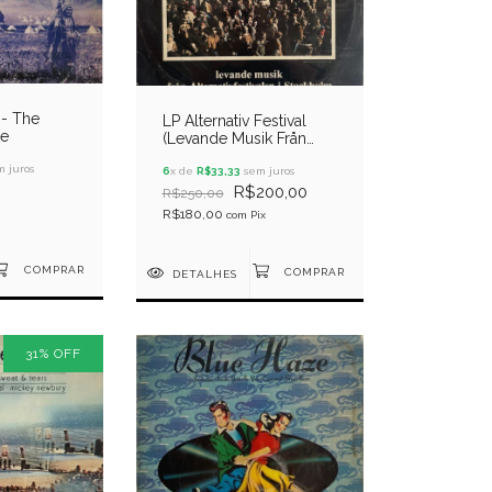
 - The
LP Alternativ Festival
ce
(Levande Musik Från
Alternativfestivalen I
 juros
Stockholm 17-22 Mars
6
x de
R$33,33
sem juros
1975)
R$200,00
R$250,00
R$180,00
com
Pix
DETALHES
31
%
OFF