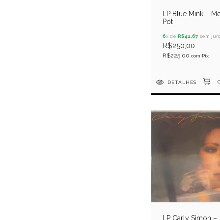
LP Blue Mink – Me
Pot
6
x de
R$41,67
sem juro
R$250,00
R$225,00
com
Pix
DETALHES
LP Carly Simon –