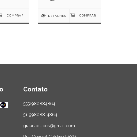
DETALHES
o
Contato
5551980884864
51-998088-4864
graunadiscos@gmail.com
Rua General Caldwell 1021