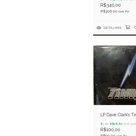
R$340,00
R$306,00
com
Pix
DETALHES
LP Dave Clark’s T
6
x de
R$16,67
sem juro
R$100,00
R$90,00
com
Pix