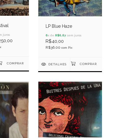
tival
LP Blue Haze
 juros
6
x de
R$6,67
sem juros
50,00
R$40,00
R$36,00
x
com
Pix
DETALHES