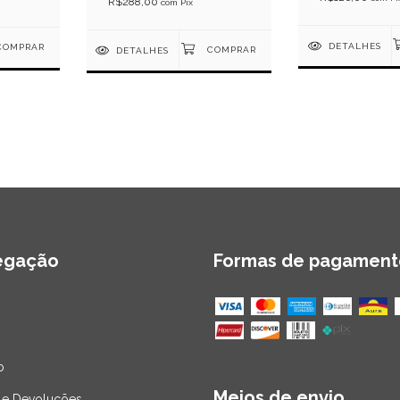
R$288,00
com
Pix
DETALHES
DETALHES
egação
Formas de pagament
o
Meios de envio
 e Devoluções