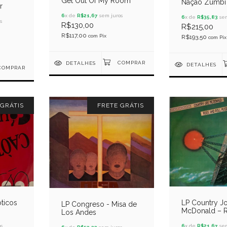
Get Out Of My Room
Nação Zumbi
r
Lama Ao Cao
6
x de
R$21,67
sem juros
6
x de
R$35,83
sem
s
R$130,00
R$215,00
R$117,00
com
Pix
R$193,50
com
Pix
DETALHES
DETALHES
 GRÁTIS
FRETE GRÁTIS
ticos
LP Country J
LP Congreso - Misa de
McDonald – 
Los Andes
Roll Music F
s
6
x de
R$21,67
sem