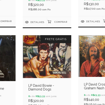
Planet Earth
6
x de
R$53,33
sem juros
R$130,00
R$320,00
R$117,00
com
Pix
R$288,00
com
Pix
DETALHES
DETALHES
FRETE GRÁTIS
LP David Cro
LP David Bowie -
Graham Nash
ime
Diamond Dogs
On The Water
6
x de
R$23,33
sem
s
6
x de
R$53,33
sem juros
R$140,00
R$320,00
R$126,00
com
Pi