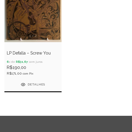
1
/
2
LP Defalla – Screw You
6
x de
R$31,67
sem juros
R$190,00
R$171,00
com
Pix
DETALHES