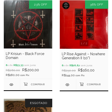
23
%
OFF
36
%
OFF
1
/
2
1
/
2
LP Krisiun - Black Force
LP Rise Against – Nowhere
Domain
Generation II (10”)
6
x de
R$33,33
sem juros
6
x de
R$26,67
sem juros
R$200,00
R$160,00
R$260,00
R$250,00
R$180,00
R$144,00
com
Pix
com
Pix
ESGOTADO