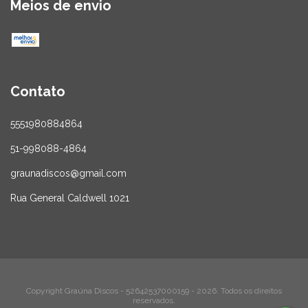
Meios de envio
Contato
5551980884864
51-998088-4864
graunadiscos@gmail.com
Rua General Caldwell 1021
Copyright Graúna Discos - 52642537000159 - 2026. Todos os direitos
reservados.