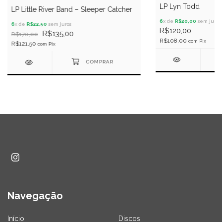
LP Lyn Todd
LP Little River Band – Sleeper Catcher
6
x de
R$20,00
sem juros
6
x de
R$22,50
sem juros
R$120,00
R$135,00
R$170,00
R$108,00
com
Pix
R$121,50
com
Pix
Navegação
Início
Discos