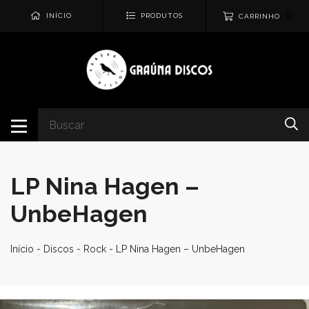
0
INÍCIO
PRODUTOS
CARRINHO
LP Nina Hagen –
UnbeHagen
Início
-
Discos
-
Rock
-
LP Nina Hagen – UnbeHagen