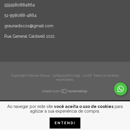
5551980884864
51-998088-4864
graunadiscos@gmail.com
Rua General Caldwell 1021
Copyright Graúna Discos - 52642537000159 - 2026. Todos os direitos
reservados.
Ao navegar por este site
você aceita o uso de cookies
para
agilizar a sua experiência de compra.
ENTENDI