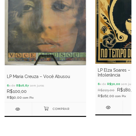
LP Elza Soares – 
Intolerância
LP Maria Creuza – Você Abusou
6
x de
R$30,00
sem juros
6
x de
R$16,67
sem juros
R$180,0
R$225,00
R$100,00
R$162,00
com
Pix
R$90,00
com
Pix