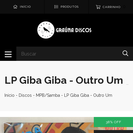
0
INÍCIO
PRODUTOS
CARRINHO
LP Giba Giba - Outro Um
Início
-
Discos
-
MPB/Samba
-
LP Giba Giba - Outro Um
38
%
OFF