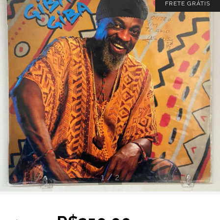
FRETE GRÁTIS
1
/
2